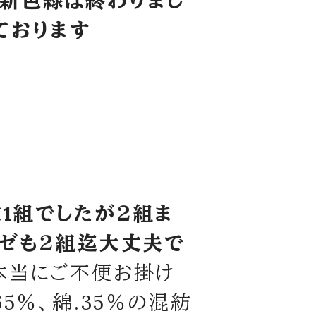
で新色緑は終わりまし
ております
1組でしたが２組ま
ハゼも２組迄大丈夫で
本当にご不便お掛け
5％、綿.35％の混紡