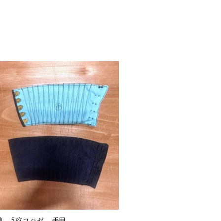
地 5枚コハゼ 手甲